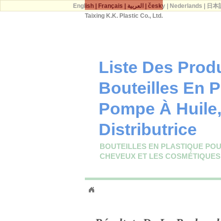
English
|
Français
|
العربية
|
česky
|
Nederlands
|
日本
Taixing K.K. Plastic Co., Ltd.
Liste Des Prod
Bouteilles En P
Pompe À Huile,
Distributrice
BOUTEILLES EN PLASTIQUE POUR
CHEVEUX ET LES COSMÉTIQUES