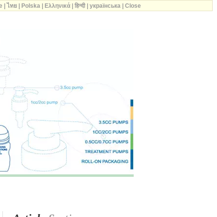
e
|
ไทย
|
Polska
|
Ελληνικά
|
हिन्दी
|
українська
|
Close