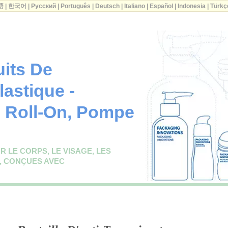
語
|
한국어
|
Русский
|
Português
|
Deutsch
|
Italiano
|
Español
|
Indonesia
|
Türkç
uits De
lastique -
 Roll-On, Pompe
 LE CORPS, LE VISAGE, LES
, CONÇUES AVEC