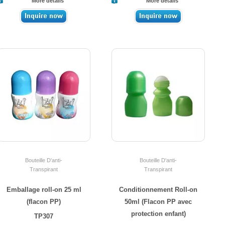
More details
More details
Bouteille D'anti-
Bouteille D'anti-
Transpirant
Transpirant
Emballage roll-on 25 ml
Conditionnement Roll-on
(flacon PP)
50ml (Flacon PP avec
protection enfant)
TP307