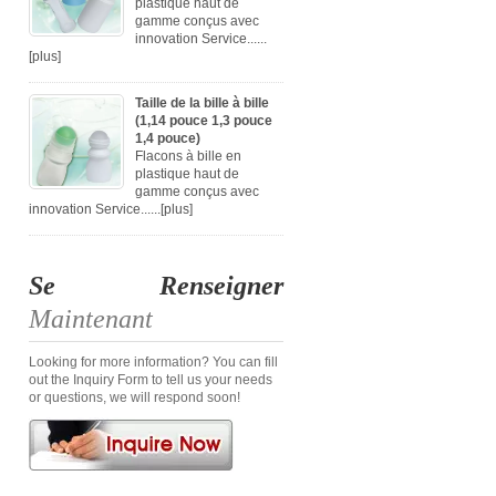
plastique haut de
gamme conçus avec
innovation Service......
[plus]
Taille de la bille à bille
(1,14 pouce 1,3 pouce
1,4 pouce)
Flacons à bille en
plastique haut de
gamme conçus avec
innovation Service......
[plus]
Se Renseigner
Maintenant
Looking for more information? You can fill
out the Inquiry Form to tell us your needs
or questions, we will respond soon!