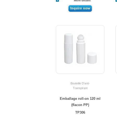
More details
Bouteille D'anti-
Transpirant
Emballage roll-on 120 ml
(flacon PP)
TP306