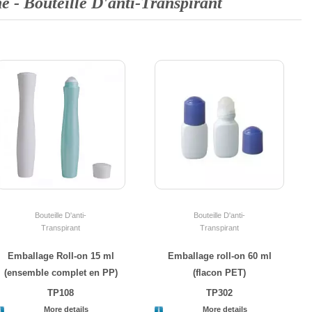
he -
Bouteille D'anti-Transpirant
Bouteille D'anti-
Bouteille D'anti-
Transpirant
Transpirant
Emballage Roll-on 15 ml
Emballage roll-on 60 ml
(ensemble complet en PP)
(flacon PET)
TP108
TP302
More details
More details