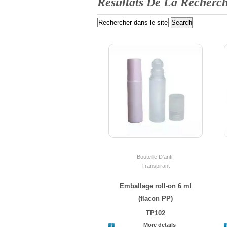
Résultats De La Recherc
Bouteille D'anti-
Transpirant
Emballage roll-on 6 ml
(flacon PP)
TP102
More details