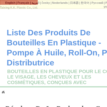
English
|
Français
|
العربية
|
česky
|
Nederlands
|
日本語
|
한국어
|
Русский
|
P
ук
Taixing K.K. Plastic Co., Ltd.
Liste Des Produits De
Bouteilles En Plastique -
Pompe À Huile, Roll-On,
Distributrice
BOUTEILLES EN PLASTIQUE POUR LE C
LE VISAGE, LES CHEVEUX ET LES
COSMÉTIQUES, CONÇUES AVEC