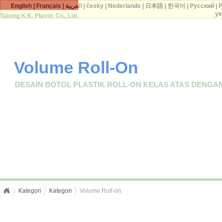
English
|
Français
|
العربية
|
česky
|
Nederlands
|
日本語
|
한국어
|
Русский
|
P
ук
Taixing K.K. Plastic Co., Ltd.
Volume Roll-On
DESAIN BOTOL PLASTIK ROLL-ON KELAS ATAS DENGAN
Kategori
Kategori
Volume Roll-on