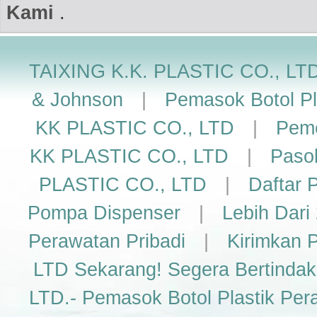
Kami
.
TAIXING K.K. PLASTIC CO., LT
& Johnson
|
Pemasok Botol Pl
KK PLASTIC CO., LTD
|
Peme
KK PLASTIC CO., LTD
|
Pasok
PLASTIC CO., LTD
|
Daftar P
Pompa Dispenser
|
Lebih Dari
Perawatan Pribadi
|
Kirimkan 
LTD Sekarang! Segera Bertindak
LTD.- Pemasok Botol Plastik Pe