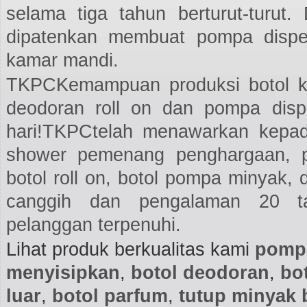
selama tiga tahun berturut-turut.
dipatenkan membuat pompa dispen
kamar mandi.
TKPCKemampuan produksi botol ke
deodoran roll on dan pompa dispe
hari!TKPCtelah menawarkan kepa
shower pemenang penghargaan, po
botol roll on, botol pompa minyak,
canggih dan pengalaman 20 ta
pelanggan terpenuhi.
Lihat produk berkualitas kami
pompa
menyisipkan
,
botol deodoran
,
bo
luar
,
botol parfum
,
tutup minyak b