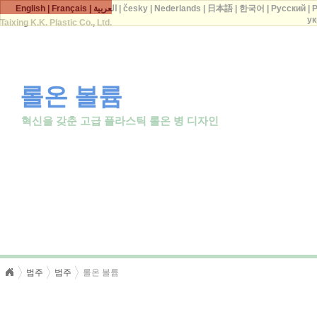
English
|
Français
|
العربية
|
česky
|
Nederlands
|
日本語
|
한국어
|
Русский
|
P
ук
Taixing K.K. Plastic Co., Ltd.
롤온 볼륨
혁신을 갖춘 고급 플라스틱 롤온 병 디자인
범주
범주
롤온 볼륨