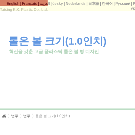
English
|
Français
|
العربية
|
česky
|
Nederlands
|
日本語
|
한국어
|
Русский
|
P
ук
Taixing K.K. Plastic Co., Ltd.
롤온 볼 크기(1.0인치)
혁신을 갖춘 고급 플라스틱 롤온 볼 병 디자인
범주
범주
롤온 볼 크기(1.0인치)