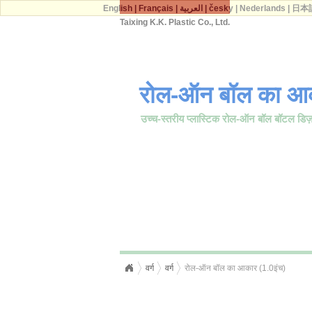
English
|
Français
|
العربية
|
česky
|
Nederlands
|
日本
Taixing K.K. Plastic Co., Ltd.
रोल-ऑन बॉल का आक
उच्च-स्तरीय प्लास्टिक रोल-ऑन बॉल बॉटल डिज
वर्ग
वर्ग
रोल-ऑन बॉल का आकार (1.0इंच)