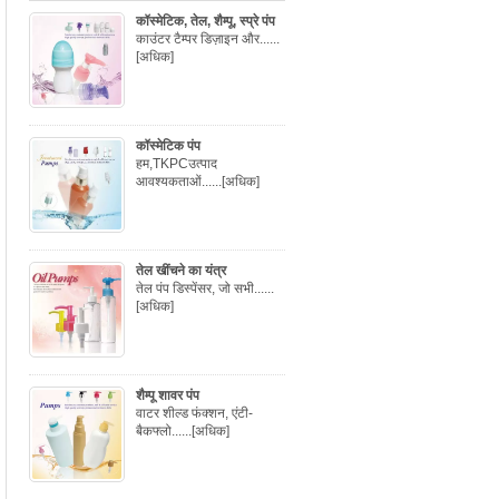
कॉस्मेटिक, तेल, शैम्पू, स्प्रे पंप
काउंटर टैम्पर डिज़ाइन और......
[अधिक]
कॉस्मेटिक पंप
हम,TKPCउत्पाद
आवश्यकताओं......
[अधिक]
तेल खींचने का यंत्र
तेल पंप डिस्पेंसर, जो सभी......
[अधिक]
शैम्पू शावर पंप
वाटर शील्ड फंक्शन, एंटी-
बैकफ्लो......
[अधिक]