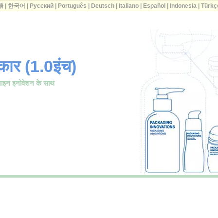
語
|
한국어
|
Русский
|
Português
|
Deutsch
|
Italiano
|
Español
|
Indonesia
|
Türkç
ार (1.0इंच)
़ाइन इनोवेशन के साथ