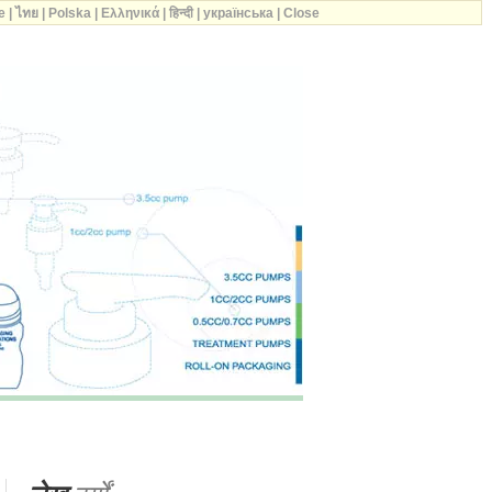
e
|
ไทย
|
Polska
|
Ελληνικά
|
हिन्दी
|
українська
|
Close