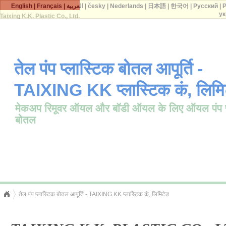
English
|
Français
|
العربية
|
česky
|
Nederlands
|
日本語
|
한국어
|
Русский
|
P
ук
Taixing K.K. Plastic Co., Ltd.
तेल पंप प्लास्टिक बोतल आपूर्ति -
TAIXING KK प्लास्टिक कं, लिमि
मेकअप रिमूवर ऑयल और बॉडी ऑयल के लिए ऑयल पंप प
बोतल
तेल पंप प्लास्टिक बोतल आपूर्ति - TAIXING KK प्लास्टिक कं, लिमिटेड