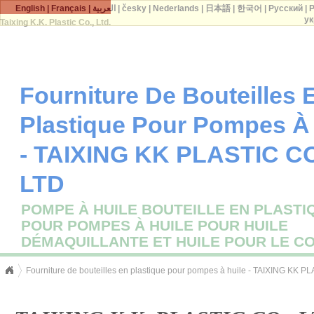
English
|
Français
|
العربية
|
česky
|
Nederlands
|
日本語
|
한국어
|
Русский
|
P
ук
Taixing K.K. Plastic Co., Ltd.
Fourniture De Bouteilles 
Plastique Pour Pompes À 
- TAIXING KK PLASTIC CO
LTD
POMPE À HUILE BOUTEILLE EN PLASTI
POUR POMPES À HUILE POUR HUILE
DÉMAQUILLANTE ET HUILE POUR LE C
Fourniture de bouteilles en plastique pour pompes à huile - TAIXING KK P