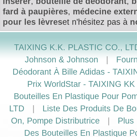
insérer
,
bouteille de déodorant
,
b
fard à paupières
,
médecine exter
pour les lèvres
et n'hésitez pas à
n
TAIXING K.K. PLASTIC CO., LTD
Johnson & Johnson
|
Fourn
Déodorant À Bille Adidas - TAI
Prix WorldStar - TAIXING K
Bouteilles En Plastique Pour P
LTD
|
Liste Des Produits De Bou
On, Pompe Distributrice
|
Plus
Des Bouteilles En Plastique P