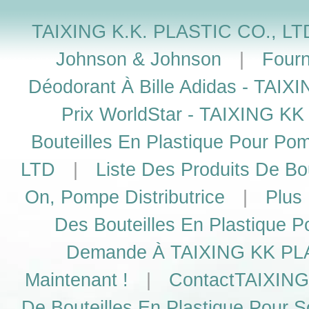
TAIXING K.K. PLASTIC CO., LTD
Johnson & Johnson
|
Fourn
Déodorant À Bille Adidas - TAI
Prix WorldStar - TAIXING K
Bouteilles En Plastique Pour P
LTD
|
Liste Des Produits De Bou
On, Pompe Distributrice
|
Plus
Des Bouteilles En Plastique P
Demande À TAIXING KK PLAS
Maintenant !
|
ContactTAIXING
De Bouteilles En Plastique Pour S