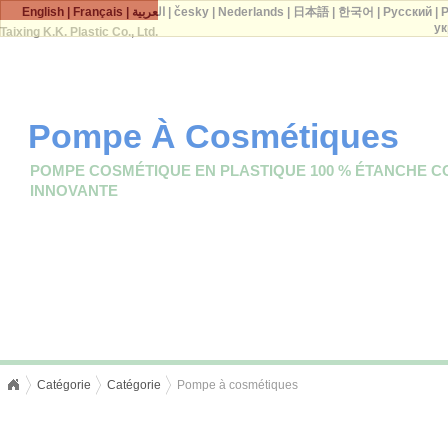
English
|
Français
|
العربية
|
česky
|
Nederlands
|
日本語
|
한국어
|
Русский
|
P
ук
Taixing K.K. Plastic Co., Ltd.
Pompe À Cosmétiques
POMPE COSMÉTIQUE EN PLASTIQUE 100 % ÉTANCHE 
INNOVANTE
Catégorie
Catégorie
Pompe à cosmétiques