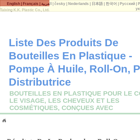
English
|
Français
|
العربية
|
česky
|
Nederlands
|
日本語
|
한국어
|
Русский
|
P
ук
Taixing K.K. Plastic Co., Ltd.
Liste Des Produits De
Bouteilles En Plastique -
Pompe À Huile, Roll-On,
Distributrice
BOUTEILLES EN PLASTIQUE POUR LE C
LE VISAGE, LES CHEVEUX ET LES
COSMÉTIQUES, CONÇUES AVEC