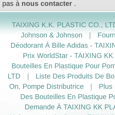
pas à
nous contacter
.
TAIXING K.K. PLASTIC CO., LTD
Johnson & Johnson
|
Fourn
Déodorant À Bille Adidas - TAI
Prix WorldStar - TAIXING K
Bouteilles En Plastique Pour P
LTD
|
Liste Des Produits De Bou
On, Pompe Distributrice
|
Plus
Des Bouteilles En Plastique P
Demande À TAIXING KK PLAS