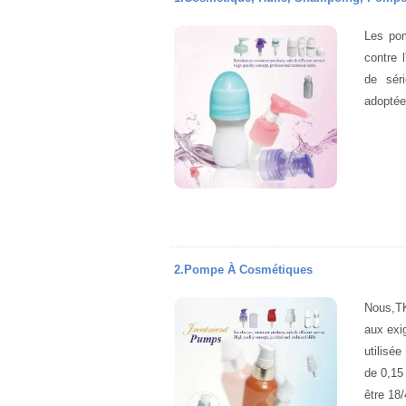
Les pom
contre 
de séri
adoptée
2.Pompe À Cosmétiques
Nous,TK
aux exi
utilisé
de 0,15 
être 18