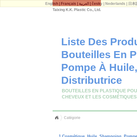
English
|
Français
|
العربية
|
česky
|
Nederlands
|
日本
Taixing K.K. Plastic Co., Ltd.
Liste Des Prod
Bouteilles En P
Pompe À Huile,
Distributrice
BOUTEILLES EN PLASTIQUE POUR
CHEVEUX ET LES COSMÉTIQUES
Catégorie
1.Cosmétique, Huile, Shampoing, Pompe