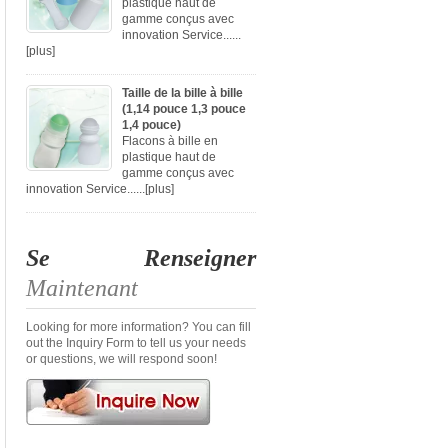
plastique haut de
gamme conçus avec
innovation Service......
[plus]
Taille de la bille à bille
(1,14 pouce 1,3 pouce
1,4 pouce)
Flacons à bille en
plastique haut de
gamme conçus avec
innovation Service......
[plus]
Se Renseigner
Maintenant
Looking for more information? You can fill
out the Inquiry Form to tell us your needs
or questions, we will respond soon!