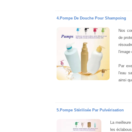
4.Pompe De Douche Pour Shampoing
Nos con
de prote
résoudr
l'image 
Par exe
l'eau s
ainsi qu
5.Pompe Stérilisée Par Pulvérisation
La meilleure
les éclabous