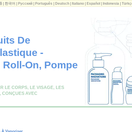
語
|
한국어
|
Русский
|
Português
|
Deutsch
|
Italiano
|
Español
|
Indonesia
|
Türkç
uits De
lastique -
 Roll-On, Pompe
 LE CORPS, LE VISAGE, LES
, CONÇUES AVEC
 À Vaporiser