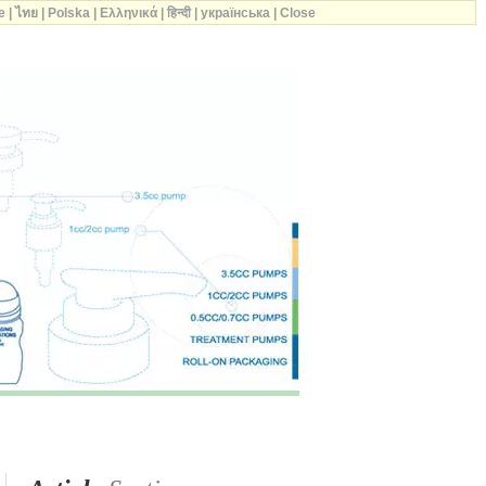
e
|
ไทย
|
Polska
|
Ελληνικά
|
हिन्दी
|
українська
|
Close