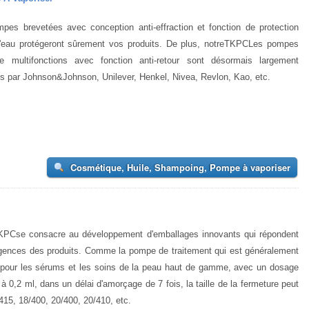
pes brevetées avec conception anti-effraction et fonction de protection
l'eau protégeront sûrement vos produits. De plus, notreTKPCLes pompes
e multifonctions avec fonction anti-retour sont désormais largement
s par Johnson&Johnson, Unilever, Henkel, Nivea, Revlon, Kao, etc.
Cosmétique, Huile, Shampoing, Pompe à vaporiser
PCse consacre au développement d'emballages innovants qui répondent
gences des produits. Comme la pompe de traitement qui est généralement
e pour les sérums et les soins de la peau haut de gamme, avec un dosage
à 0,2 ml, dans un délai d'amorçage de 7 fois, la taille de la fermeture peut
/415, 18/400, 20/400, 20/410, etc.