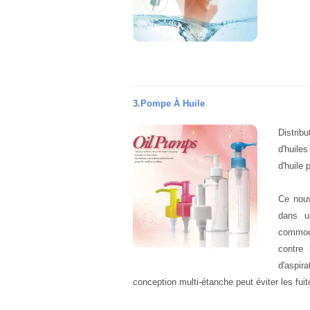
3.Pompe À Huile
Distrib
d'huile
d'huile 
Ce nouv
dans u
commod
contre 
d'aspir
conception multi-étanche peut éviter les fuite