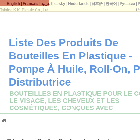
English
|
Français
|
العربية
|
česky
|
Nederlands
|
日本語
|
한국어
|
Русский
|
P
ук
Taixing K.K. Plastic Co., Ltd.
Liste Des Produits De
Bouteilles En Plastique -
Pompe À Huile, Roll-On,
Distributrice
BOUTEILLES EN PLASTIQUE POUR LE C
LE VISAGE, LES CHEVEUX ET LES
COSMÉTIQUES, CONÇUES AVEC