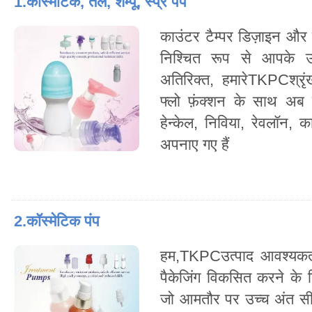
1.कॉस्मेटिक, तेल, शैम्पू, स्प्रे पंप
काउंटर टैम्पर डिज़ाइन और व
निश्चित रूप से आपके उत्
अतिरिक्त, हमारेTKPCश्रृंख
फ्लो फ़ंक्शन के साथ अब
हेन्केल, निविया, रेवलॉन,
अपनाए गए हैं
2.कॉस्मेटिक पंप
हम,TKPCउत्पाद आवश्यकत
पैकेजिंग विकसित करने के 
जो आमतौर पर उच्च अंत सी