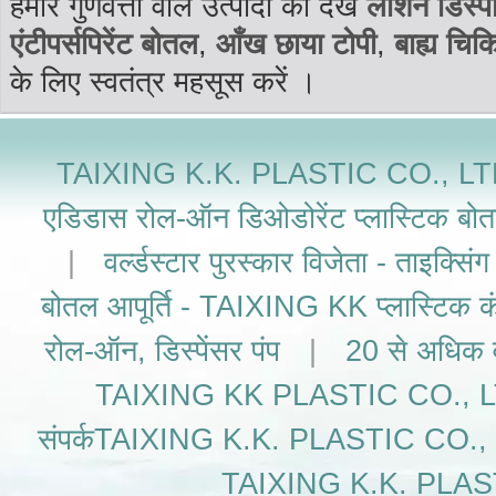
हमारे गुणवत्ता वाले उत्पादों को देखें
लोशन डिस्पें
एंटीपर्सपिरेंट बोतल
,
आँख छाया टोपी
,
बाह्य चिक
के लिए स्वतंत्र महसूस करें ।
TAIXING K.K. PLASTIC CO., LTD.जॉनस
एडिडास रोल-ऑन डिओडोरेंट प्लास्टिक बोतल
|
वर्ल्डस्टार पुरस्कार विजेता - ताइक्सिं
बोतल आपूर्ति - TAIXING KK प्लास्टिक कं
रोल-ऑन, डिस्पेंसर पंप
|
20 से अधिक वर
TAIXING KK PLASTIC CO., LTD को 
संपर्कTAIXING K.K. PLASTIC CO., LTD.
TAIXING K.K. PLAST