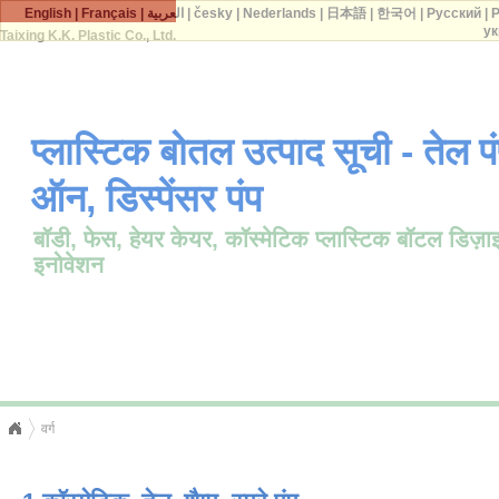
English
|
Français
|
العربية
|
česky
|
Nederlands
|
日本語
|
한국어
|
Русский
|
P
ук
Taixing K.K. Plastic Co., Ltd.
प्लास्टिक बोतल उत्पाद सूची - तेल प
ऑन, डिस्पेंसर पंप
बॉडी, फेस, हेयर केयर, कॉस्मेटिक प्लास्टिक बॉटल डि
इनोवेशन
वर्ग