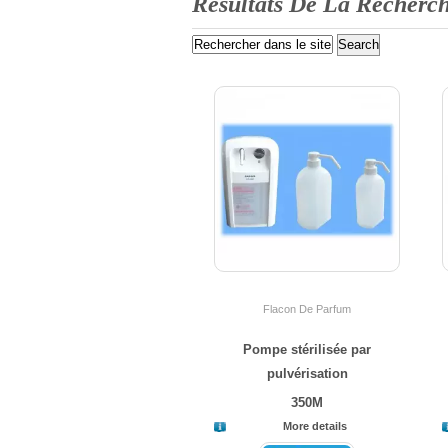
Résultats De La Recherc
Flacon De Parfum
Pompe stérilisée par
pulvérisation
350M
More details