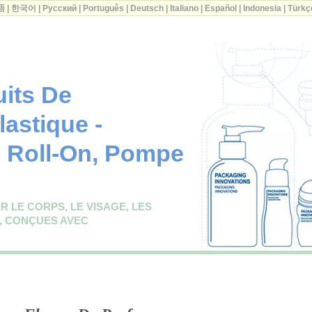
語
|
한국어
|
Русский
|
Português
|
Deutsch
|
Italiano
|
Español
|
Indonesia
|
Türkç
uits De
lastique -
 Roll-On, Pompe
 LE CORPS, LE VISAGE, LES
, CONÇUES AVEC