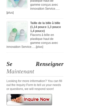
plastique haut de
gamme conçus avec
innovation Service......
[plus]
Taille de la bille à bille
(1,14 pouce 1,3 pouce
1,4 pouce)
Flacons à bille en
plastique haut de
gamme conçus avec
innovation Service......
[plus]
Se Renseigner
Maintenant
Looking for more information? You can fill
out the Inquiry Form to tell us your needs
or questions, we will respond soon!