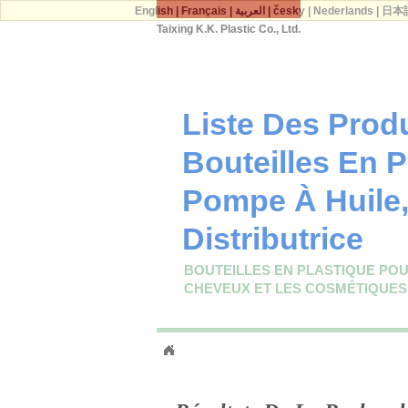
English
|
Français
|
العربية
|
česky
|
Nederlands
|
日本
Taixing K.K. Plastic Co., Ltd.
Liste Des Prod
Bouteilles En P
Pompe À Huile,
Distributrice
BOUTEILLES EN PLASTIQUE POUR
CHEVEUX ET LES COSMÉTIQUES