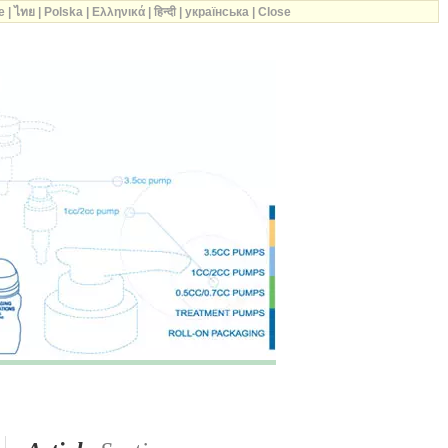
e
|
ไทย
|
Polska
|
Ελληνικά
|
हिन्दी
|
українська
|
Close