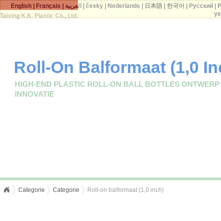
English
|
Français
|
العربية
|
česky
|
Nederlands
|
日本語
|
한국어
|
Русский
|
P
ук
Taixing K.K. Plastic Co., Ltd.
Roll-On Balformaat (1,0 In
HIGH-END PLASTIC ROLL-ON BALL BOTTLES ONTWERP
INNOVATIE
Categorie
Categorie
Roll-on balformaat (1,0 inch)