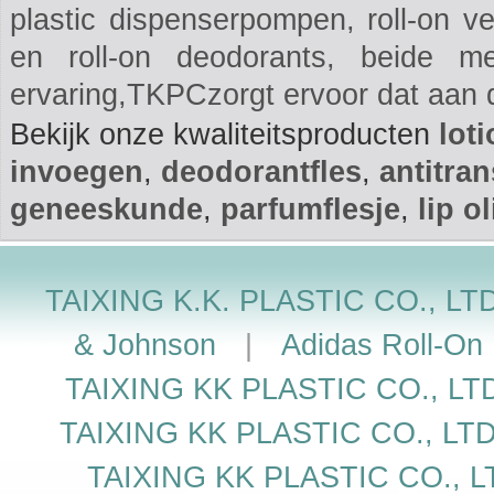
plastic dispenserpompen, roll-on ve
en roll-on deodorants, beide m
ervaring,TKPCzorgt ervoor dat aan d
Bekijk onze kwaliteitsproducten
lot
invoegen
,
deodorantfles
,
antitran
geneeskunde
,
parfumflesje
,
lip o
TAIXING K.K. PLASTIC CO., LT
& Johnson
|
Adidas Roll-On 
TAIXING KK PLASTIC CO., LT
TAIXING KK PLASTIC CO., LT
TAIXING KK PLASTIC CO., L