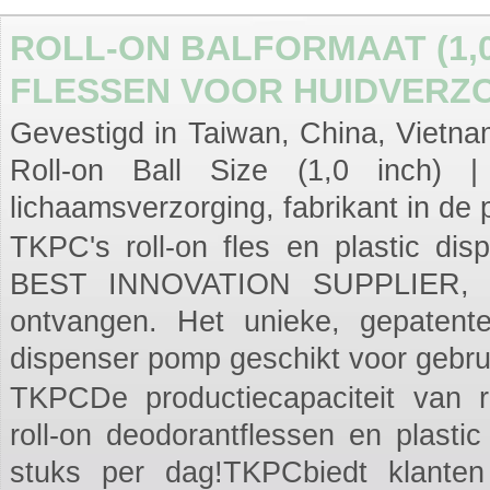
ROLL-ON BALFORMAAT (1,0
FLESSEN VOOR HUIDVERZO
Gevestigd in Taiwan, China, Vietnam
Roll-on Ball Size (1,0 inch) 
lichaamsverzorging, fabrikant in de 
TKPC's roll-on fles en plastic di
BEST INNOVATION SUPPLIER, 15 
ontvangen. Het unieke, gepatente
dispenser pomp geschikt voor gebru
TKPCDe productiecapaciteit van ro
roll-on deodorantflessen en plasti
stuks per dag!TKPCbiedt klant