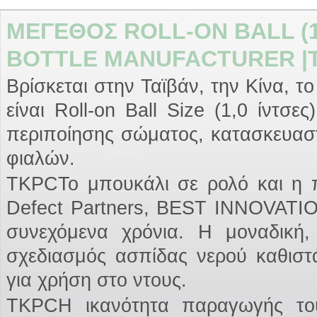
ΜΈΓΕΘΟΣ ROLL-ON BALL (1,
BOTTLE MANUFACTURER |
Βρίσκεται στην Ταϊβάν, την Κίνα, το 
είναι Roll-on Ball Size (1,0 ίντσ
περιποίησης σώματος, κατασκευασ
φιαλών.
TKPCΤο μπουκάλι σε ρολό και η π
Defect Partners, BEST INNOVATIO
συνεχόμενα χρόνια. Η μοναδική,
σχεδιασμός ασπίδας νερού καθιστ
για χρήση στο ντους.
TKPCΗ ικανότητα παραγωγής του