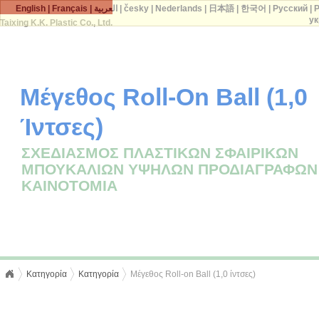
English
|
Français
|
العربية
|
česky
|
Nederlands
|
日本語
|
한국어
|
Русский
|
P
ук
Taixing K.K. Plastic Co., Ltd.
Μέγεθος Roll-On Ball (1,0
Ίντσες)
ΣΧΕΔΙΑΣΜΌΣ ΠΛΑΣΤΙΚΏΝ ΣΦΑΙΡΙΚΏΝ
ΜΠΟΥΚΑΛΙΏΝ ΥΨΗΛΏΝ ΠΡΟΔΙΑΓΡΑΦΏΝ
ΚΑΙΝΟΤΟΜΊΑ
Κατηγορία
Κατηγορία
Μέγεθος Roll-on Ball (1,0 ίντσες)