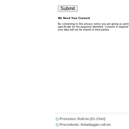
Prossimo:
Roll-on (01-15ml)
Precedente:
Imballaggio roll-on