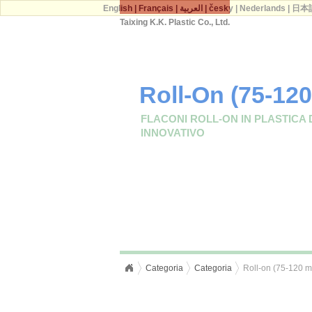
English
|
Français
|
العربية
|
česky
|
Nederlands
|
日本
Taixing K.K. Plastic Co., Ltd.
Roll-On (75-120
FLACONI ROLL-ON IN PLASTICA 
INNOVATIVO
Categoria
Categoria
Roll-on (75-120 m