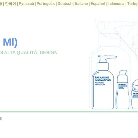
語
|
한국어
|
Русский
|
Português
|
Deutsch
|
Italiano
|
Español
|
Indonesia
|
Türkç
 Ml)
DI ALTA QUALITÀ, DESIGN
l)