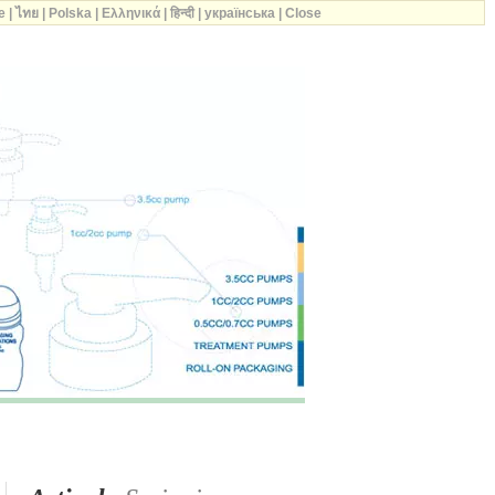
e
|
ไทย
|
Polska
|
Ελληνικά
|
हिन्दी
|
українська
|
Close