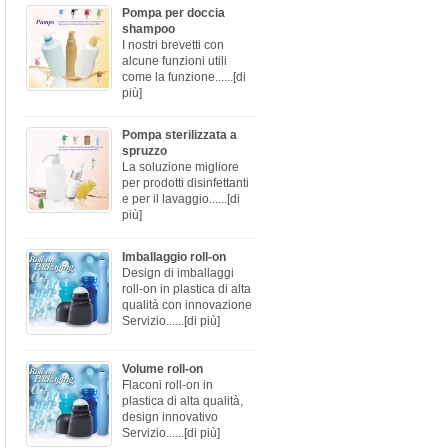
Pompa per doccia
shampoo
I nostri brevetti con
alcune funzioni utili
come la funzione......
[di
più]
Pompa sterilizzata a
spruzzo
La soluzione migliore
per prodotti disinfettanti
e per il lavaggio......
[di
più]
Imballaggio roll-on
Design di imballaggi
roll-on in plastica di alta
qualità con innovazione
Servizio......
[di più]
Volume roll-on
Flaconi roll-on in
plastica di alta qualità,
design innovativo
Servizio......
[di più]