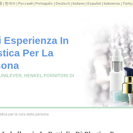
語
|
한국어
|
Русский
|
Português
|
Deutsch
|
Italiano
|
Español
|
Indonesia
|
Türkç
i Esperienza In
stica Per La
sona
UNILEVER, HENKEL FORNITORI DI
astica per la cura della persona