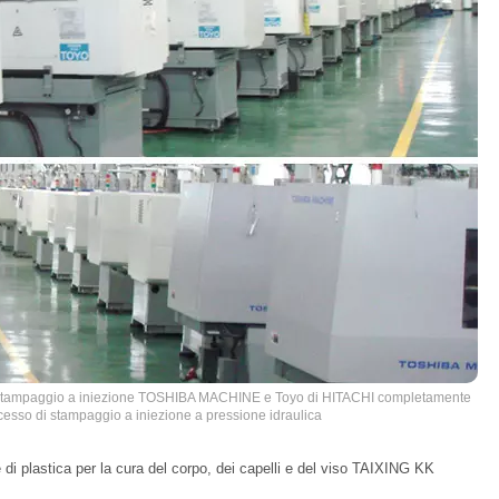
 stampaggio a iniezione TOSHIBA MACHINE e Toyo di HITACHI completamente
cesso di stampaggio a iniezione a pressione idraulica
e di plastica per la cura del corpo, dei capelli e del viso TAIXING KK