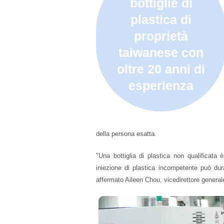
bottiglie di
plastica di
proprietà
taiwanese con
oltre 20 anni di
esperienza
della persona esatta.
"Una bottiglia di plastica non qualificata
iniezione di plastica incompetente può dura
affermato Aileen Chou, vicedirettore generale