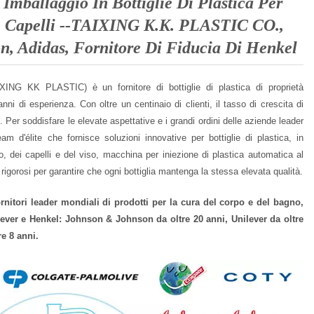
 Imballaggio In Bottiglie Di Plastica Per
E Capelli --TAIXING K.K. PLASTIC CO.,
, Adidas, Fornitore Di Fiducia Di Henkel
G KK PLASTIC) è un fornitore di bottiglie di plastica di proprietà
ni di esperienza. Con oltre un centinaio di clienti, il tasso di crescita di
 soddisfare le elevate aspettative e i grandi ordini delle aziende leader
'élite che fornisce soluzioni innovative per bottiglie di plastica, in
po, dei capelli e del viso, macchina per iniezione di plastica automatica al
igorosi per garantire che ogni bottiglia mantenga la stessa elevata qualità.
nitori leader mondiali di prodotti per la cura del corpo e del bagno,
ever e Henkel: Johnson & Johnson da oltre 20 anni, Unilever da oltre
re 8 anni.