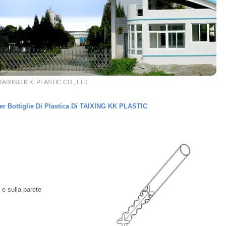
TAIXING K.K. PLASTIC CO., LTD..
er Bottiglie Di Plastica Di TAIXING KK PLASTIC
 e sulla parete