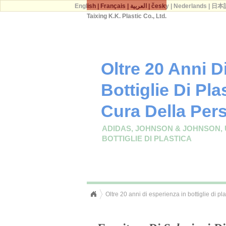
English
|
Français
|
العربية
|
česky
|
Nederlands
|
日本
Taixing K.K. Plastic Co., Ltd.
Oltre 20 Anni D
Bottiglie Di Pla
Cura Della Per
ADIDAS, JOHNSON & JOHNSON, 
BOTTIGLIE DI PLASTICA
Oltre 20 anni di esperienza in bottiglie di pl