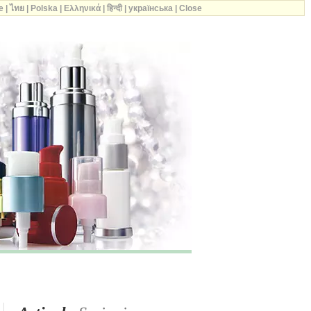
e
|
ไทย
|
Polska
|
Ελληνικά
|
हिन्दी
|
українська
|
Close