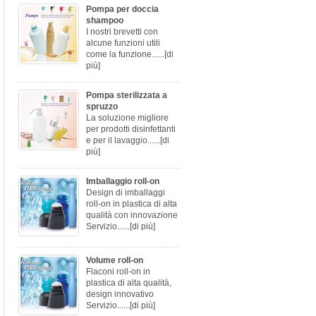
Pompa per doccia
shampoo
I nostri brevetti con
alcune funzioni utili
come la funzione......
[di
più]
Pompa sterilizzata a
spruzzo
La soluzione migliore
per prodotti disinfettanti
e per il lavaggio......
[di
più]
Imballaggio roll-on
Design di imballaggi
roll-on in plastica di alta
qualità con innovazione
Servizio......
[di più]
Volume roll-on
Flaconi roll-on in
plastica di alta qualità,
design innovativo
Servizio......
[di più]