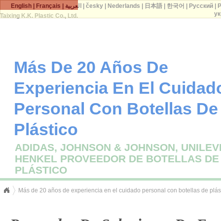
English
|
Français
|
العربية
|
česky
|
Nederlands
|
日本語
|
한국어
|
Русский
|
P
ук
Taixing K.K. Plastic Co., Ltd.
Más De 20 Años De
Experiencia En El Cuidad
Personal Con Botellas De
Plástico
ADIDAS, JOHNSON & JOHNSON, UNILEV
HENKEL PROVEEDOR DE BOTELLAS DE
PLÁSTICO
Más de 20 años de experiencia en el cuidado personal con botellas de plás