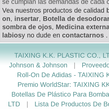
se cumplan las demandas de cada cl
Vea nuestros productos de calidad
on
,
insertar
,
Botella de desodora
sombra de ojos
,
Medicina extern
labios
y no dude en
contactarnos
.
TAIXING K.K. PLASTIC CO., L
Johnson & Johnson
|
Proveedo
Roll-On De Adidas - TAIXING
Premio WorldStar: TAIXING K
Botellas De Plástico Para Bomb
LTD
|
Lista De Productos De Bo