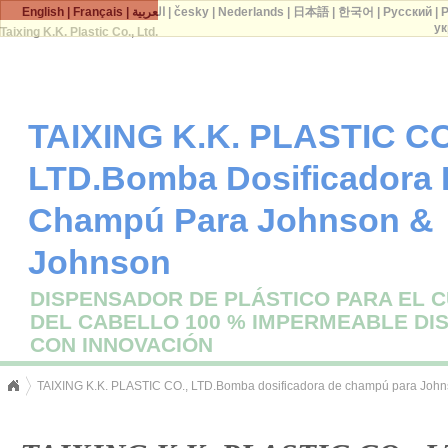
English
|
Français
|
العربية
|
česky
|
Nederlands
|
日本語
|
한국어
|
Русский
|
P
ук
Taixing K.K. Plastic Co., Ltd.
TAIXING K.K. PLASTIC CO
LTD.Bomba Dosificadora
Champú Para Johnson &
Johnson
DISPENSADOR DE PLÁSTICO PARA EL 
DEL CABELLO 100 % IMPERMEABLE DI
CON INNOVACIÓN
TAIXING K.K. PLASTIC CO., LTD.Bomba dosificadora de champú para Joh