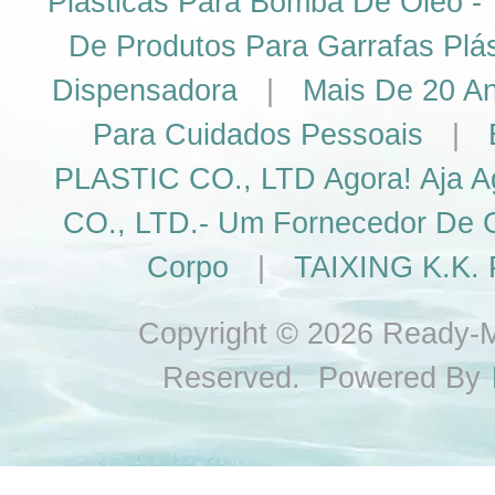
Plásticas Para Bomba De Óleo 
De Produtos Para Garrafas Plá
Dispensadora
|
Mais De 20 An
Para Cuidados Pessoais
|
PLASTIC CO., LTD Agora! Aja A
CO., LTD.- Um Fornecedor De G
Corpo
|
TAIXING K.K. 
Copyright © 2026 Ready-Ma
Reserved. Powered By