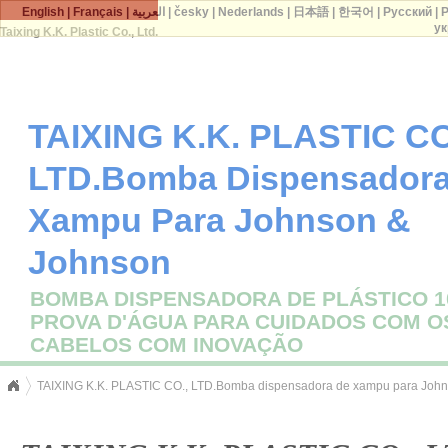
English
|
Français
|
العربية
|
česky
|
Nederlands
|
日本語
|
한국어
|
Русский
|
P
ук
Taixing K.K. Plastic Co., Ltd.
TAIXING K.K. PLASTIC CO
LTD.Bomba Dispensadora
Xampu Para Johnson &
Johnson
BOMBA DISPENSADORA DE PLÁSTICO 1
PROVA D'ÁGUA PARA CUIDADOS COM O
CABELOS COM INOVAÇÃO
TAIXING K.K. PLASTIC CO., LTD.Bomba dispensadora de xampu para Joh