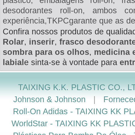
plástico, embalagens roll-on, fr
desodorantes roll-on, ambos 
experiência,TKPCgarante que as de
Confira nossos produtos de qualid
Rolar
,
inserir
,
frasco desodorant
sombra para os olhos
,
medicina 
labial
e sinta-se à vontade para
ent
TAIXING K.K. PLASTIC CO., L
Johnson & Johnson
|
Fornece
Roll-On Adidas - TAIXING KK P
WorldStar - TAIXING KK PLASTI