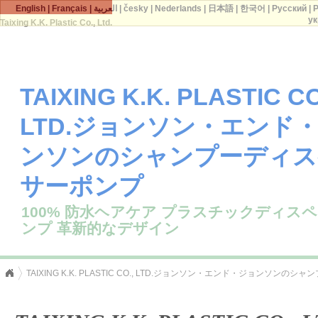
English
|
Français
|
العربية
|
česky
|
Nederlands
|
日本語
|
한국어
|
Русский
|
P
ук
Taixing K.K. Plastic Co., Ltd.
TAIXING K.K. PLASTIC CO
LTD.ジョンソン・エンド
ンソンのシャンプーディス
サーポンプ
100% 防水ヘアケア プラスチックディス
ンプ 革新的なデザイン
TAIXING K.K. PLASTIC CO., LTD.ジョンソン・エンド・ジョンソン