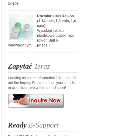
[więcej]
Rozmiar kulki Roll-on
(1,14 cala, 1,3 cala, 1,4
cala)
Wysokiej jakości
plastikowe butelki typu
roll-on Ball o
innowacyjnym......
[więcej]
Zapytać
Teraz
Looking for more information? You can fill
out the Inquiry Form to tell us your needs
or questions, we will respond soon!
Ready
E-Support