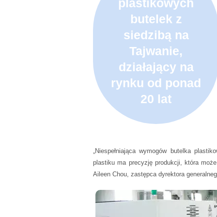
plastikowych
butelek z
siedzibą na
Tajwanie,
działający na
rynku od ponad
20 lat
„Niespełniająca wymogów butelka plasti
plastiku ma precyzję produkcji, która może
Aileen Chou, zastępca dyrektora generalneg