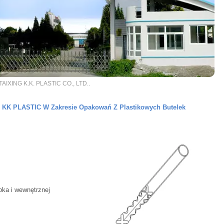
TAIXING K.K. PLASTIC CO., LTD..
 KK PLASTIC W Zakresie Opakowań Z Plastikowych Butelek
oka i wewnętrznej