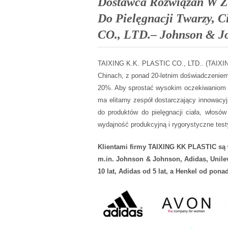
Dostawca Rozwiązań W Z
Do Pielęgnacji Twarzy, 
CO., LTD.– Johnson & Jo
TAIXING K.K. PLASTIC CO., LTD.. (TAIXING
Chinach, z ponad 20-letnim doświadczenie
20%. Aby sprostać wysokim oczekiwaniom
ma elitarny zespół dostarczający innowacy
do produktów do pielęgnacji ciała, włos
wydajność produkcyjną i rygorystyczne tes
Klientami firmy TAIXING KK PLASTIC są w
m.in. Johnson & Johnson, Adidas, Unilev
10 lat, Adidas od 5 lat, a Henkel od ponad