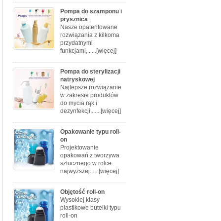
Pompa do szamponu i
prysznica
Nasze opatentowane
rozwiązania z kilkoma
przydatnymi
funkcjami,......
[więcej]
Pompa do sterylizacji
natryskowej
Najlepsze rozwiązanie
w zakresie produktów
do mycia rąk i
dezynfekcji,......
[więcej]
Opakowanie typu roll-
on
Projektowanie
opakowań z tworzywa
sztucznego w rolce
najwyższej......
[więcej]
Objętość roll-on
Wysokiej klasy
plastikowe butelki typu
roll-on