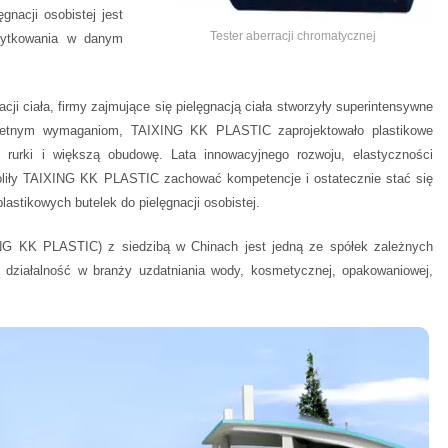
gnacji osobistej jest
Tester aberracji chromatycznej
żytkowania w danym
ji ciała, firmy zajmujące się pielęgnacją ciała stworzyły superintensywne
nkretnym wymaganiom, TAIXING KK PLASTIC zaprojektowało plastikowe
e rurki i większą obudowę. Lata innowacyjnego rozwoju, elastyczności
oliły TAIXING KK PLASTIC zachować kompetencje i ostatecznie stać się
stikowych butelek do pielęgnacji osobistej.
G KK PLASTIC) z siedzibą w Chinach jest jedną ze spółek zależnych
 działalność w branży uzdatniania wody, kosmetycznej, opakowaniowej,