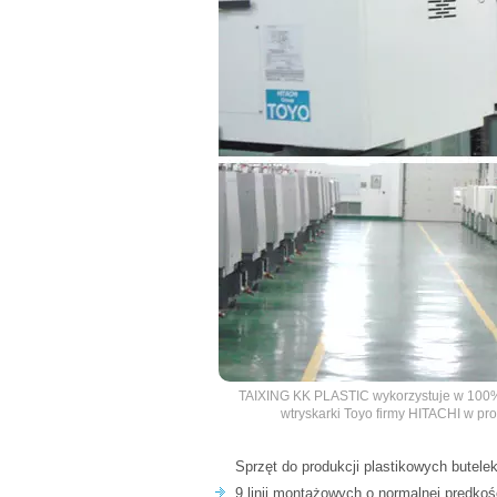
TAIXING KK PLASTIC wykorzystuje w 100
wtryskarki Toyo firmy HITACHI w pr
Sprzęt do produkcji plastikowych butele
9 linii montażowych o normalnej prędkoś