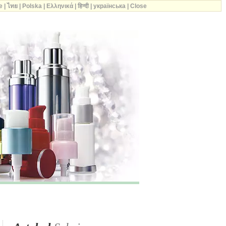
e
|
ไทย
|
Polska
|
Ελληνικά
|
हिन्दी
|
українська
|
Close