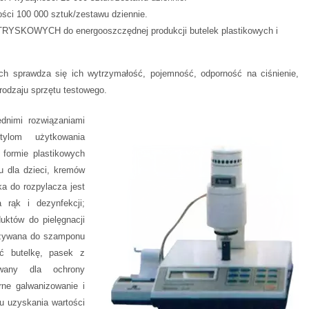
ości 100 000 sztuk/zestawu dziennie.
TRYSKOWYCH do energooszczędnej produkcji butelek plastikowych i
wych sprawdza się ich wytrzymałość, pojemność, odporność na ciśnienie,
rodzaju sprzętu testowego.
dnimi rozwiązaniami
ylom użytkowania
formie plastikowych
u dla dzieci, kremów
a do rozpylacza jest
rąk i dezynfekcji;
uktów do pielęgnacji
 używana do szamponu
ć butelkę, pasek z
owany dla ochrony
rne galwanizowanie i
u uzyskania wartości