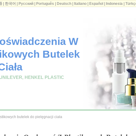
語
|
한국어
|
Русский
|
Português
|
Deutsch
|
Italiano
|
Español
|
Indonesia
|
Türkç
Doświadczenia W
tikowych Butelek
Ciała
UNILEVER, HENKEL PLASTIC
tikowych butelek do pielęgnacji ciała