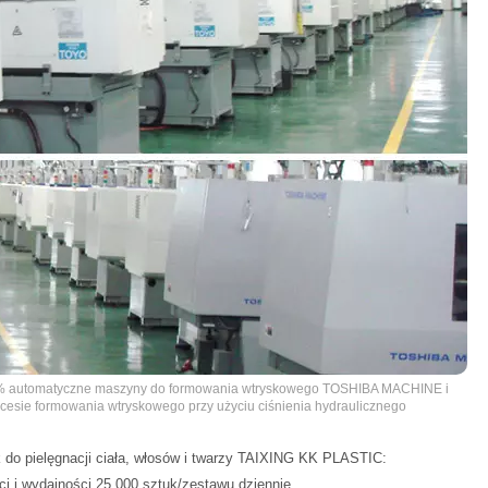
% automatyczne maszyny do formowania wtryskowego TOSHIBA MACHINE i
ocesie formowania wtryskowego przy użyciu ciśnienia hydraulicznego
k do pielęgnacji ciała, włosów i twarzy TAIXING KK PLASTIC:
ci i wydajności 25 000 sztuk/zestawu dziennie.