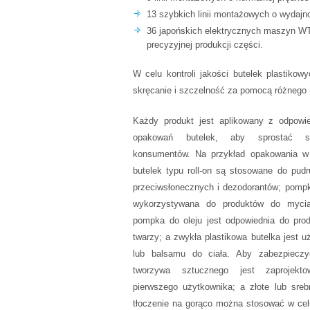
13 szybkich linii montażowych o wydajn
36 japońskich elektrycznych maszyn W
precyzyjnej produkcji części.
W celu kontroli jakości butelek plastiko
skręcanie i szczelność za pomocą różnego 
Każdy produkt jest aplikowany z odpowie
opakowań butelek, aby sprostać st
konsumentów. Na przykład opakowania w 
butelek typu roll-on są stosowane do pudr
przeciwsłonecznych i dezodorantów; pompk
wykorzystywana do produktów do mycia 
pompka do oleju jest odpowiednia do prod
twarzy; a zwykła plastikowa butelka jest
lub balsamu do ciała. Aby zabezpieczy
tworzywa sztucznego jest zaprojekt
pierwszego użytkownika; a złote lub sreb
tłoczenie na gorąco można stosować w cel