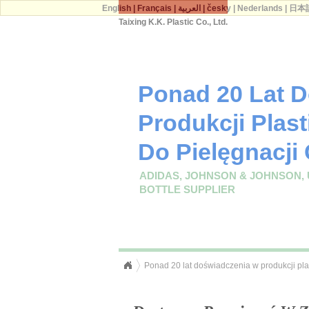
English
|
Français
|
العربية
|
česky
|
Nederlands
|
日本
Taixing K.K. Plastic Co., Ltd.
Ponad 20 Lat 
Produkcji Plas
Do Pielęgnacji 
ADIDAS, JOHNSON & JOHNSON, 
BOTTLE SUPPLIER
Ponad 20 lat doświadczenia w produkcji plas