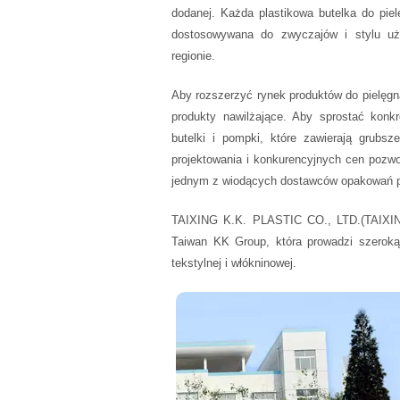
dodanej. Każda plastikowa butelka do pielę
dostosowywana do zwyczajów i stylu u
regionie.
Aby rozszerzyć rynek produktów do pielęgnac
produkty nawilżające. Aby sprostać ko
butelki i pompki, które zawierają grubsz
projektowania i konkurencyjnych cen pozw
jednym z wiodących dostawców opakowań pla
TAIXING K.K. PLASTIC CO., LTD.(TAIXIN
Taiwan KK Group, która prowadzi szeroką
tekstylnej i włókninowej.