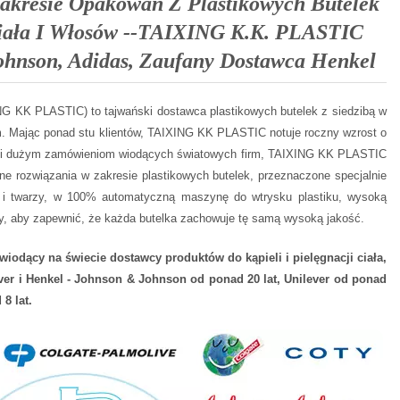
akresie Opakowań Z Plastikowych Butelek
Ciała I Włosów --TAIXING K.K. PLASTIC
hnson, Adidas, Zaufany Dostawca Henkel
 KK PLASTIC) to tajwański dostawca plastikowych butelek z siedzibą w
m. Mając ponad stu klientów, TAIXING KK PLASTIC notuje roczny wzrost o
 i dużym zamówieniom wiodących światowych firm, TAIXING KK PLASTIC
jne rozwiązania w zakresie plastikowych butelek, przeznaczone specjalnie
ów i twarzy, w 100% automatyczną maszynę do wtrysku plastiku, wysoką
ty, aby zapewnić, że każda butelka zachowuje tę samą wysoką jakość.
iodący na świecie dostawcy produktów do kąpieli i pielęgnacji ciała,
er i Henkel - Johnson & Johnson od ponad 20 lat, Unilever od ponad
 8 lat.