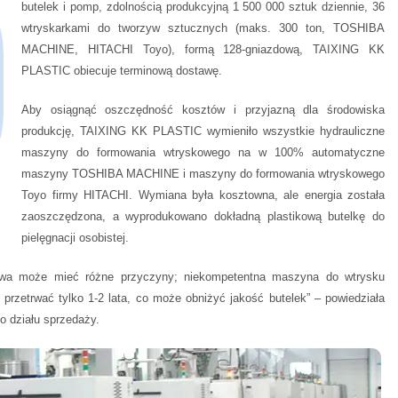
butelek i pomp, zdolnością produkcyjną 1 500 000 sztuk dziennie, 36
wtryskarkami do tworzyw sztucznych (maks. 300 ton, TOSHIBA
MACHINE, HITACHI Toyo), formą 128-gniazdową, TAIXING KK
PLASTIC obiecuje terminową dostawę.
Aby osiągnąć oszczędność kosztów i przyjazną dla środowiska
produkcję, TAIXING KK PLASTIC wymieniło wszystkie hydrauliczne
maszyny do formowania wtryskowego na w 100% automatyczne
maszyny TOSHIBA MACHINE i maszyny do formowania wtryskowego
Toyo firmy HITACHI. Wymiana była kosztowna, ale energia została
zaoszczędzona, a wyprodukowano dokładną plastikową butelkę do
pielęgnacji osobistej.
kowa może mieć różne przyczyny; niekompetentna maszyna do wtrysku
 przetrwać tylko 1-2 lata, co może obniżyć jakość butelek” – powiedziała
o działu sprzedaży.