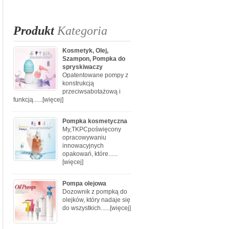
Produkt
Kategoria
Kosmetyk, Olej,
Szampon, Pompka do
spryskiwaczy
Opatentowane pompy z
konstrukcją
przeciwsabotażową i
funkcją......
[więcej]
Pompka kosmetyczna
My,TKPCpoświęcony
opracowywaniu
innowacyjnych
opakowań, które......
[więcej]
Pompa olejowa
Dozownik z pompką do
olejków, który nadaje się
do wszystkich......
[więcej]