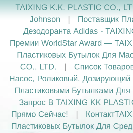
TAIXING K.K. PLASTIC CO., L
Johnson
|
Поставщик Пл
Дезодоранта Adidas - TAIXI
Премии WorldStar Award — TAIX
Пластиковых Бутылок Для Ма
CO., LTD.
|
Список Товаро
Насос, Роликовый, Дозирующий
Пластиковыми Бутылками Для 
Запрос В TAIXING KK PLASTI
Прямо Сейчас!
|
КонтактTAIX
Пластиковых Бутылок Для Сред