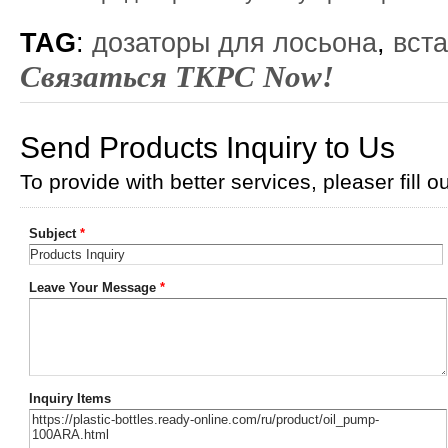
TAG
:
дозаторы для лосьона
,
вст
Связаться TKPC Now!