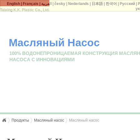
English
|
Français
|
العربية
|
česky
|
Nederlands
|
日本語
|
한국어
|
Русский
|
P
ук
Taixing K.K. Plastic Co., Ltd.
Масляный Насос
100% ВОДОНЕПРОНИЦАЕМАЯ КОНСТРУКЦИЯ МАСЛЯ
НАСОСА С ИННОВАЦИЯМИ
Продукты
Масляный насос
Масляный насос