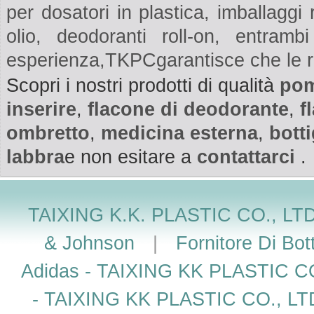
per dosatori in plastica, imballaggi 
olio, deodoranti roll-on, entra
esperienza,TKPCgarantisce che le ric
Scopri i nostri prodotti di qualità
pom
inserire
,
flacone di deodorante
,
f
ombretto
,
medicina esterna
,
bott
labbra
e non esitare a
contattarci
.
TAIXING K.K. PLASTIC CO., LTD
& Johnson
|
Fornitore Di Bot
Adidas - TAIXING KK PLASTIC C
- TAIXING KK PLASTIC CO., LT