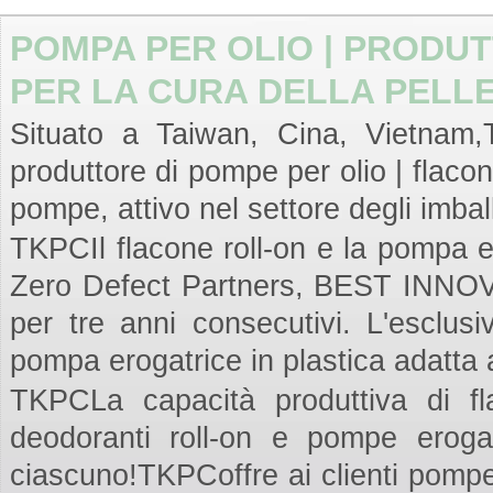
POMPA PER OLIO | PRODUT
PER LA CURA DELLA PELLE
Situato a Taiwan, Cina, Vietnam,T
produttore di pompe per olio | flacon
pompe, attivo nel settore degli imballa
TKPCIl flacone roll-on e la pompa er
Zero Defect Partners, BEST INNO
per tre anni consecutivi. L'esclus
pompa erogatrice in plastica adatta a
TKPCLa capacità produttiva di fla
deodoranti roll-on e pompe erogat
ciascuno!TKPCoffre ai clienti pom