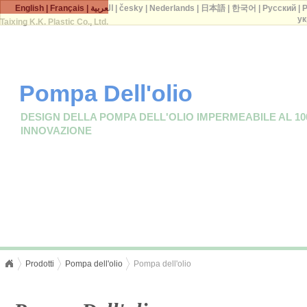
English
|
Français
|
العربية
|
česky
|
Nederlands
|
日本語
|
한국어
|
Русский
|
P
ук
Taixing K.K. Plastic Co., Ltd.
Pompa Dell'olio
DESIGN DELLA POMPA DELL'OLIO IMPERMEABILE AL 1
INNOVAZIONE
Prodotti
Pompa dell'olio
Pompa dell'olio