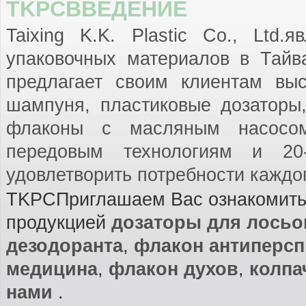
TKPCВВЕДЕНИЕ
Taixing K.K. Plastic Co., Ltd
упаковочных материалов в Тайв
предлагает своим клиентам вы
шампуня, пластиковые дозаторы
флаконы с масляным насосом
передовым технологиям и 20-
удовлетворить потребности каждог
TKPCПриглашаем Вас ознакомить
продукцией
дозаторы для лосьо
дезодоранта
,
флакон антиперсп
медицина
,
флакон духов
,
колпа
нами
.