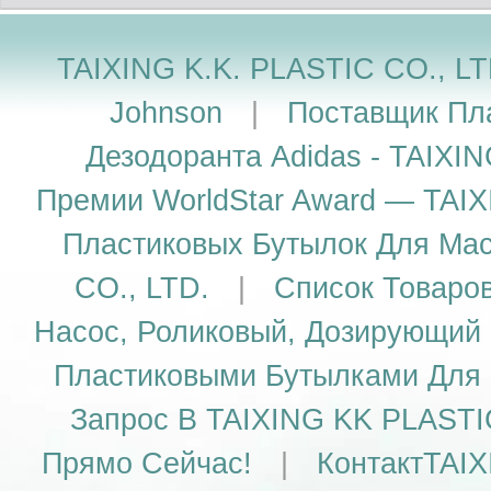
TAIXING K.K. PLASTIC CO., L
Johnson
|
Поставщик Пл
Дезодоранта Adidas - TAIXI
Премии WorldStar Award — TAIX
Пластиковых Бутылок Для Ма
CO., LTD.
|
Список Товаро
Насос, Роликовый, Дозирующий
Пластиковыми Бутылками Для 
Запрос В TAIXING KK PLASTI
Прямо Сейчас!
|
КонтактTAIX