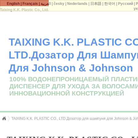
English
|
Français
|
العربية
|
česky
|
Nederlands
|
日本語
|
한국어
|
Русский
|
P
ук
Taixing K.K. Plastic Co., Ltd.
TAIXING K.K. PLASTIC CO
LTD.Дозатор Для Шампу
Для Johnson & Johnson
100% ВОДОНЕПРОНИЦАЕМЫЙ ПЛАСТ
ДИСПЕНСЕР ДЛЯ УХОДА ЗА ВОЛОСАМИ
ИННОВАЦИОННОЙ КОНСТРУКЦИЕЙ
TAIXING K.K. PLASTIC CO., LTD.Дозатор для шампуня для Johnson & Jo