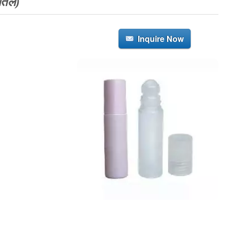
बोतल)
Inquire Now