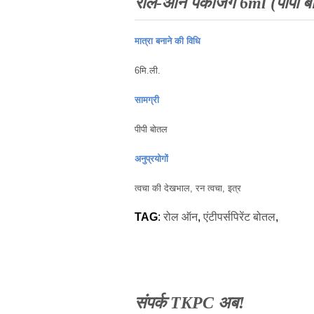
रोल-ऑन पैकेजिंग 6ml (पीपी 
मात्रा बनाने की विधि
6मि.ली.
सामग्री
पीपी बोतल
अनुप्रयोगों
त्वचा की देखभाल, रन त्वचा, इत्र
TAG
:
रोल ऑन
,
एंटीपर्सपिरेंट बोतल
,
संपर्क TKPC अब!