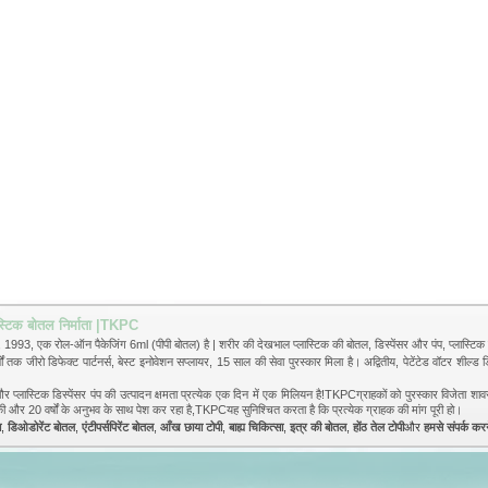
स्टिक बोतल निर्माता |TKPC
1993, एक रोल-ऑन पैकेजिंग 6ml (पीपी बोतल) है | शरीर की देखभाल प्लास्टिक की बोतल, डिस्पेंसर और पंप, प्लास्टिक की ब
 जीरो डिफेक्ट पार्टनर्स, बेस्ट इनोवेशन सप्लायर, 15 साल की सेवा पुरस्कार मिला है। अद्वितीय, पेटेंटेड वॉटर शील्ड ड
्टिक डिस्पेंसर पंप की उत्पादन क्षमता प्रत्येक एक दिन में एक मिलियन है!TKPCग्राहकों को पुरस्कार विजेता शावर और श
गिकी और 20 वर्षों के अनुभव के साथ पेश कर रहा है,TKPCयह सुनिश्चित करता है कि प्रत्येक ग्राहक की मांग पूरी हो।
ा
,
डिओडोरेंट बोतल
,
एंटीपर्सपिरेंट बोतल
,
आँख छाया टोपी
,
बाह्य चिकित्सा
,
इत्र की बोतल
,
होंठ तेल टोपी
और
हमसे संपर्क कर