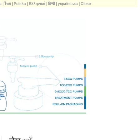
e
|
ไทย
|
Polska
|
Ελληνικά
|
हिन्दी
|
українська
|
Close