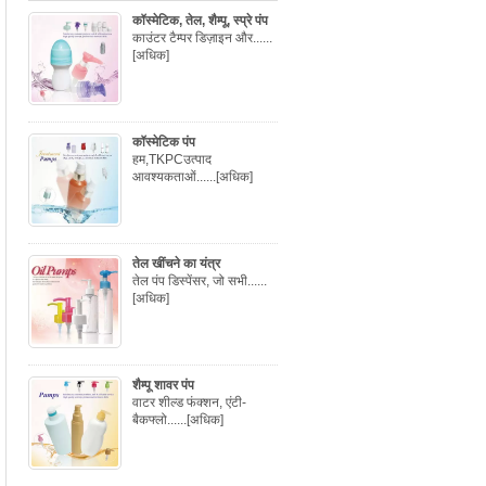
कॉस्मेटिक, तेल, शैम्पू, स्प्रे पंप
काउंटर टैम्पर डिज़ाइन और......
[अधिक]
कॉस्मेटिक पंप
हम,TKPCउत्पाद
आवश्यकताओं......
[अधिक]
तेल खींचने का यंत्र
तेल पंप डिस्पेंसर, जो सभी......
[अधिक]
शैम्पू शावर पंप
वाटर शील्ड फंक्शन, एंटी-
बैकफ्लो......
[अधिक]