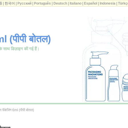
語
|
한국어
|
Русский
|
Português
|
Deutsch
|
Italiano
|
Español
|
Indonesia
|
Türkç
l (पीपी बोतल)
के साथ डिज़ाइन की गई हैं।
 पैकेजिंग 6ml (पीपी बोतल)