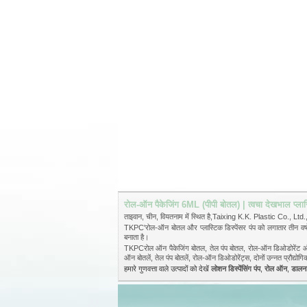
रोल-ऑन पैकेजिंग 6ML (पीपी बोतल) | त्वचा देखभाल प्ला
ताइवान, चीन, वियतनाम में स्थित है,Taixing K.K. Plastic Co., Ltd., 
TKPC'रोल-ऑन बोतल और प्लास्टिक डिस्पेंसर पंप को लगातार तीन वर्षों तक
बनाता है।
TKPCरोल ऑन पैकेजिंग बोतल, तेल पंप बोतल, रोल-ऑन डिओडोरेंट और प्लास
ऑन बोतलें, तेल पंप बोतलें, रोल-ऑन डिओडोरेंट्स, दोनों उन्नत प्रौद्यो
हमारे गुणवत्ता वाले उत्पादों को देखें
लोशन डिस्पेंसिंग पंप
,
रोल ऑन
,
डालन