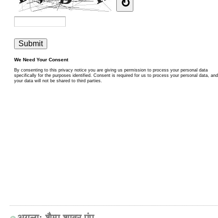
अगला:
शैम्पू शावर पंप