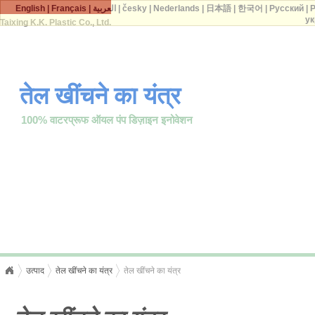
English
|
Français
|
العربية
|
česky
|
Nederlands
|
日本語
|
한국어
|
Русский
|
P
ук
Taixing K.K. Plastic Co., Ltd.
तेल खींचने का यंत्र
100% वाटरप्रूफ ऑयल पंप डिज़ाइन इनोवेशन
उत्पाद
तेल खींचने का यंत्र
तेल खींचने का यंत्र